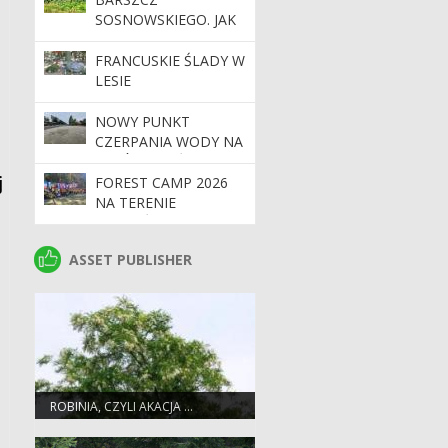
SOSNOWSKIEGO. JAK
SIĘ PRZED NIM
CHRONIĆ?
FRANCUSKIE ŚLADY W
LESIE
NOWY PUNKT
CZERPANIA WODY NA
SZKÓŁCE LEŚNEJ W
j
MIĘCIERZYNIE
FOREST CAMP 2026
ZWIĘKSZY
NA TERENIE
BEZPIECZEŃSTWO
NADLEŚNICTWA
PRZECIWPOŻAROWE
GOŁĄBKI
ASSET PUBLISHER
ASSET PUBLISHER
LASÓW
ROBINIA, CZYLI AKACJA …