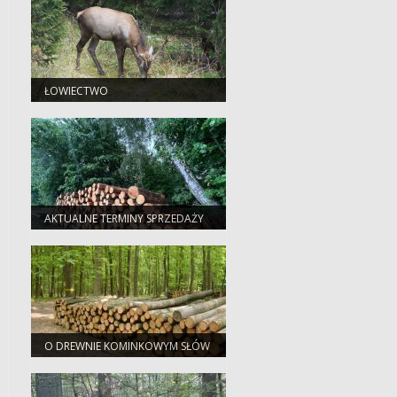
ŁOWIECTWO
AKTUALNE TERMINY SPRZEDAŻY
DREWNA
O DREWNIE KOMINKOWYM SŁÓW
KILKA