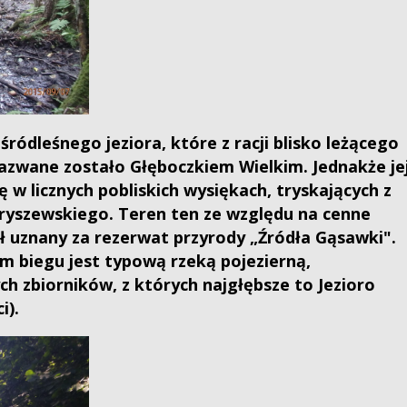
ódleśnego jeziora, które z racji blisko leżącego
zwane zostało Głęboczkiem Wielkim. Jednakże je
 w licznych pobliskich wysiękach, tryskających z
ryszewskiego. Teren ten ze względu na cenne
ł uznany za rezerwat przyrody „Źródła Gąsawki".
 biegu jest typową rzeką pojezierną,
ch zbiorników, z których najgłębsze to Jezioro
i).