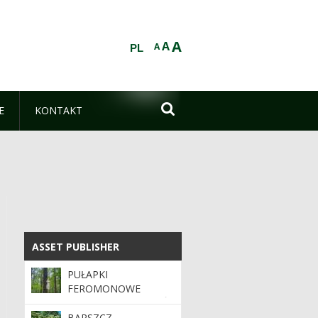
A
A
A
PL

E
KONTAKT
ASSET PUBLISHER
ASSET PUBLISHER
PUŁAPKI
FEROMONOWE
POMAGAJĄ CHRONIĆ
NASZE LASY
BARSZCZ