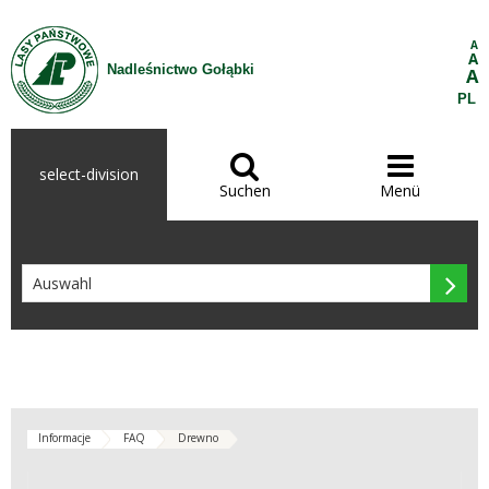
Zum Inhalt wechseln
A
A
Nadleśnictwo Gołąbki
A
PL


select-division
Suchen
Menü

Informacje
FAQ
Drewno