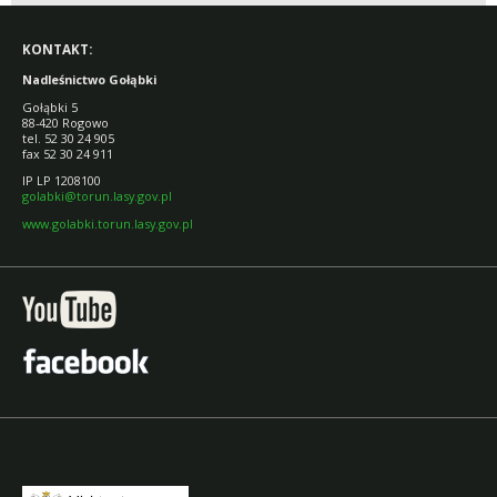
KONTAKT:
Nadleśnictwo Gołąbki
Gołąbki 5
88-420 Rogowo
tel. 52 30 24 905
fax 52 30 24 911
IP LP 1208100
golabki@torun.lasy.gov.pl
www.golabki.torun.lasy.gov.pl