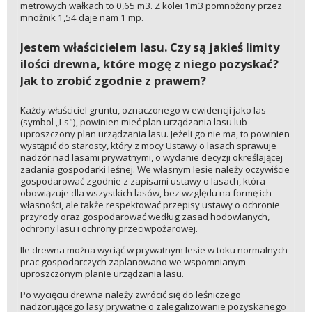
metrowych wałkach to 0,65 m3. Z kolei 1m3 pomnożony przez
mnożnik 1,54 daje nam 1 mp.
Jestem właścicielem lasu. Czy są jakieś limity
ilości drewna, które mogę z niego pozyskać?
Jak to zrobić zgodnie z prawem?
Każdy właściciel gruntu, oznaczonego w ewidencji jako las
(symbol „Ls"), powinien mieć plan urządzania lasu lub
uproszczony plan urządzania lasu. Jeżeli go nie ma, to powinien
wystąpić do starosty, który z mocy Ustawy o lasach sprawuje
nadzór nad lasami prywatnymi, o wydanie decyzji określającej
zadania gospodarki leśnej. We własnym lesie należy oczywiście
gospodarować zgodnie z zapisami ustawy o lasach, która
obowiązuje dla wszystkich lasów, bez względu na formę ich
własności, ale także respektować przepisy ustawy o ochronie
przyrody oraz gospodarować według zasad hodowlanych,
ochrony lasu i ochrony przeciwpożarowej.
Ile drewna można wyciąć w prywatnym lesie w toku normalnych
prac gospodarczych zaplanowano we wspomnianym
uproszczonym planie urządzania lasu.
Po wycięciu drewna należy zwrócić się do leśniczego
nadzorującego lasy prywatne o zalegalizowanie pozyskanego