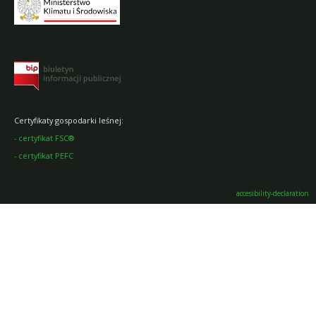
Certyfikaty gospodarki leśnej:
-
certyfikat FSC®
-
certyfikat PEFC
accesibility-declaration