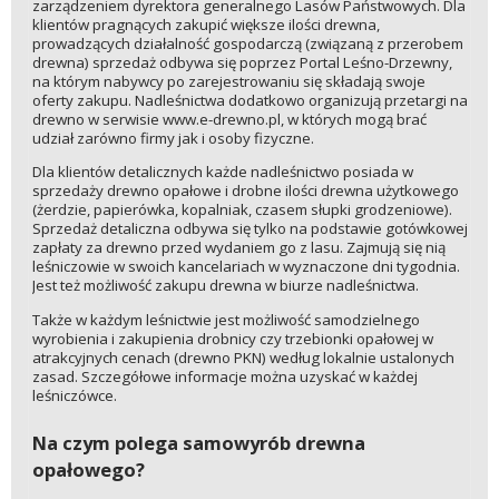
zarządzeniem dyrektora generalnego Lasów Państwowych. Dla
klientów pragnących zakupić większe ilości drewna,
prowadzących działalność gospodarczą (związaną z przerobem
drewna) sprzedaż odbywa się poprzez Portal Leśno-Drzewny,
na którym nabywcy po zarejestrowaniu się składają swoje
oferty zakupu. Nadleśnictwa dodatkowo organizują przetargi na
drewno w serwisie www.e-drewno.pl, w których mogą brać
udział zarówno firmy jak i osoby fizyczne.
Dla klientów detalicznych każde nadleśnictwo posiada w
sprzedaży drewno opałowe i drobne ilości drewna użytkowego
(żerdzie, papierówka, kopalniak, czasem słupki grodzeniowe).
Sprzedaż detaliczna odbywa się tylko na podstawie gotówkowej
zapłaty za drewno przed wydaniem go z lasu. Zajmują się nią
leśniczowie w swoich kancelariach w wyznaczone dni tygodnia.
Jest też możliwość zakupu drewna w biurze nadleśnictwa.
Także w każdym leśnictwie jest możliwość samodzielnego
wyrobienia i zakupienia drobnicy czy trzebionki opałowej w
atrakcyjnych cenach (drewno PKN) według lokalnie ustalonych
zasad. Szczegółowe informacje można uzyskać w każdej
leśniczówce.
Na czym polega samowyrób drewna
opałowego?