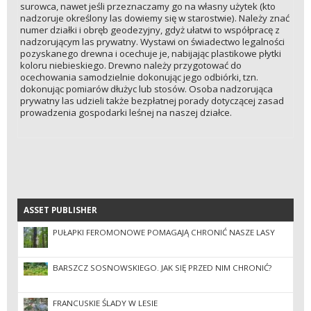
surowca, nawet jeśli przeznaczamy go na własny użytek (kto
nadzoruje określony las dowiemy się w starostwie). Należy znać
numer działki i obręb geodezyjny, gdyż ułatwi to współpracę z
nadzorującym las prywatny. Wystawi on świadectwo legalności
pozyskanego drewna i ocechuje je, nabijając plastikowe płytki
koloru niebieskiego. Drewno należy przygotować do
ocechowania samodzielnie dokonując jego odbiórki, tzn.
dokonując pomiarów dłużyc lub stosów. Osoba nadzorująca
prywatny las udzieli także bezpłatnej porady dotyczącej zasad
prowadzenia gospodarki leśnej na naszej działce.
ASSET PUBLISHER
ASSET PUBLISHER
PUŁAPKI FEROMONOWE POMAGAJĄ CHRONIĆ NASZE LASY
BARSZCZ SOSNOWSKIEGO. JAK SIĘ PRZED NIM CHRONIĆ?
FRANCUSKIE ŚLADY W LESIE