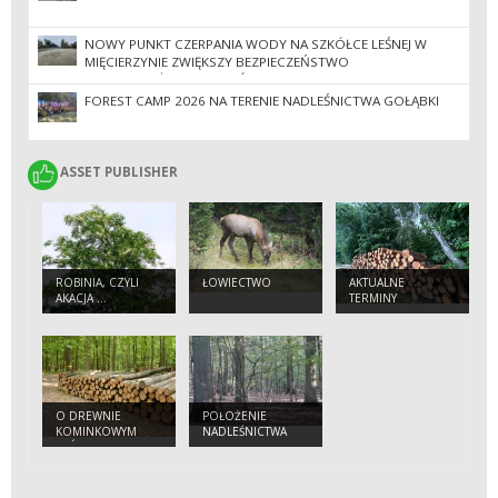
NOWY PUNKT CZERPANIA WODY NA SZKÓŁCE LEŚNEJ W
MIĘCIERZYNIE ZWIĘKSZY BEZPIECZEŃSTWO
PRZECIWPOŻAROWE LASÓW
FOREST CAMP 2026 NA TERENIE NADLEŚNICTWA GOŁĄBKI
ASSET PUBLISHER
ASSET PUBLISHER
ROBINIA, CZYLI
ŁOWIECTWO
AKTUALNE
AKACJA …
TERMINY
SPRZEDAŻY
DREWNA
O DREWNIE
POŁOŻENIE
KOMINKOWYM
NADLEŚNICTWA
SŁÓW KILKA