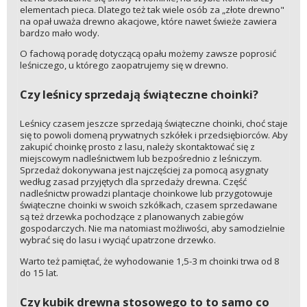
elementach pieca. Dlatego też tak wiele osób za „złote drewno"
na opał uważa drewno akacjowe, które nawet świeże zawiera
bardzo mało wody.
O fachową poradę dotyczącą opału możemy zawsze poprosić
leśniczego, u którego zaopatrujemy się w drewno.
Czy leśnicy sprzedają świąteczne choinki?
Leśnicy czasem jeszcze sprzedają świąteczne choinki, choć staje
się to powoli domeną prywatnych szkółek i przedsiębiorców. Aby
zakupić choinkę prosto z lasu, należy skontaktować się z
miejscowym nadleśnictwem lub bezpośrednio z leśniczym.
Sprzedaż dokonywana jest najczęściej za pomocą asygnaty
według zasad przyjętych dla sprzedaży drewna. Część
nadleśnictw prowadzi plantacje choinkowe lub przygotowuje
świąteczne choinki w swoich szkółkach, czasem sprzedawane
są też drzewka pochodzące z planowanych zabiegów
gospodarczych. Nie ma natomiast możliwości, aby samodzielnie
wybrać się do lasu i wyciąć upatrzone drzewko.
Warto też pamiętać, że wyhodowanie 1,5-3 m choinki trwa od 8
do 15 lat.
Czy kubik drewna stosowego to to samo co