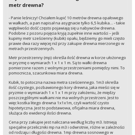
metr drewna?
- Panie leśniczy! Chciałem kupić 10 metrów drewna opałowego
w wałkach, a pan napisał na asygnacie tylko 6,5 kubika… - takie
wątpliwości dość często pojawiają się u nabywców drewna.
Podobne z pozoru pojęcia kryją zupełnie inne wartości – jeśli
kupimy metr sześcienny (kubik) opału, będziemy go mieli często
prawie dwa razy więcej niż przy zakupie drewna mierzonego w
metrach przestrzennych.
Metr przestrzenny (mp) określa ilość drewna w korze ułożonego
w pryzmę o wymiarach 1 x 1 x 1 m. Są to wałki drewna
pomierzone razem z wolnymi przestrzeniami pomiędzy nimi. To
pomocnicza, szacunkowa miara drewna.
Kubik, to potoczna nazwa metra sześciennego. 1m3 określa
ilość czystego, pozbawionego kory drewna, jaka mieści się w
pryzmie o wymiarach 1 x 1 x 1 m przy założeniu, że między
poszczególnymi wałkami nie ma wolnych przestrzeni. Jest to
więc kostka litego drewna 1x1x1m, czyli wartość czysto
hipotetyczna. Jest to podstawowa, oficjalna miara drewna,
służąca do ewidencji ilości drewna.
Cena przy zakupie jest naliczana według liczby m3. Istnieją
specjalne przeliczniki mp na m3 i odwrotnie, różne w zależności
od rodzaju i długości drewna. 1mp drewna sosnowego w