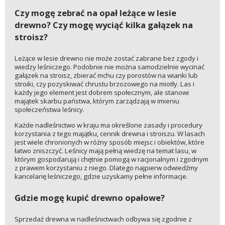
Czy mogę zebrać na opał leżące w lesie
drewno? Czy mogę wyciąć kilka gałązek na
stroisz?
Leżące w lesie drewno nie może zostać zabrane bez zgody i
wiedzy leśniczego. Podobnie nie można samodzielnie wycinać
gałązek na stroisz, zbierać mchu czy porostów na wianki lub
stroiki, czy pozyskiwać chrustu brzozowego na miotły. Las i
każdy jego element jest dobrem społecznym, ale stanowi
majątek skarbu państwa, którym zarządzają w imieniu
społeczeństwa leśnicy.
Każde nadleśnictwo w kraju ma określone zasady i procedury
korzystania z tego majątku, cennik drewna i stroiszu. W lasach
jest wiele chronionych w różny sposób miejsc i obiektów, które
łatwo zniszczyć. Leśnicy mają pełną wiedzę na temat lasu, w
którym gospodarują i chętnie pomogą w racjonalnym i zgodnym
z prawem korzystaniu z niego. Dlatego najpierw odwiedźmy
kancelarię leśniczego, gdzie uzyskamy pełne informacje.
Gdzie mogę kupić drewno opałowe?
Sprzedaż drewna w nadleśnictwach odbywa się zgodnie z