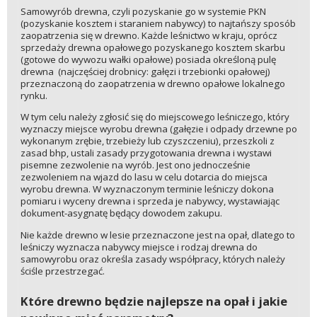
Samowyrób drewna, czyli pozyskanie go w systemie PKN
(pozyskanie kosztem i staraniem nabywcy) to najtańszy sposób
zaopatrzenia się w drewno. Każde leśnictwo w kraju, oprócz
sprzedaży drewna opałowego pozyskanego kosztem skarbu
(gotowe do wywozu wałki opałowe) posiada określoną pulę
drewna (najczęściej drobnicy: gałęzi i trzebionki opałowej)
przeznaczoną do zaopatrzenia w drewno opałowe lokalnego
rynku.
W tym celu należy zgłosić się do miejscowego leśniczego, który
wyznaczy miejsce wyrobu drewna (gałęzie i odpady drzewne po
wykonanym zrębie, trzebieży lub czyszczeniu), przeszkoli z
zasad bhp, ustali zasady przygotowania drewna i wystawi
pisemne zezwolenie na wyrób. Jest ono jednocześnie
zezwoleniem na wjazd do lasu w celu dotarcia do miejsca
wyrobu drewna. W wyznaczonym terminie leśniczy dokona
pomiaru i wyceny drewna i sprzeda je nabywcy, wystawiając
dokument-asygnatę będący dowodem zakupu.
Nie każde drewno w lesie przeznaczone jest na opał, dlatego to
leśniczy wyznacza nabywcy miejsce i rodzaj drewna do
samowyrobu oraz określa zasady współpracy, których należy
ściśle przestrzegać.
Które drewno będzie najlepsze na opał i jakie