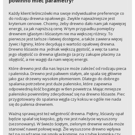
powinno mieć parametry?
Każdy klient leśniczówki ma swoje indywidualne preferencje co
do rodzaju drewna opałowego. Zwykle najważniejsze jest
kryterium cenowe. Chcemy, żeby drewno dało nam jak najwięcej
energii, za jak najniższą cenę. W tym przypadku pomiędzy
drewnem iglastym i liściastym nie ma większej różnicy. To
pierwsze jest tańsze i łatwiej dostępne, a także zawiera więcej
żywic i ligniny, które decydują o wartości opałowej drewna.
Drewno liściaste ma jednak większą gęstość, a więc ta sama
jego objętość co drewna iglastego (a przy zakupie płacimy za
objętość, a nie wagę) da nam więcej energii.
Które drewno jest dla nas lepsze może zależeć od rodzaju pieca
i paleniska. Drewno jest paliwem stałym, ale spala się głównie
jako gaz drzewny wysokim płomieniem. Dlatego do dobrego
spalania potrzebne jest duże palenisko, które zapewnia
odpowiednią ilość bogatego w tlen powietrza. Mając mniejsze
palenisko powinniśmy zdecydować się na drewno liściaste. Piec
przygotowany do spalania węgla czy koksu w ogóle nie nada
się do palenia drewnem.
Ważną sprawą jest też wilgotność drewna. Piękny, liściasty opał
będzie spalał się kiepsko, gdy nie jest należycie wysuszony
(sezonowany). W świeżo ściętym, zielonym drewnie woda może
stanowić nawet połowę wagi. Źle wysuszone drewno wpływa
też na osadzanie się smoły w kominie, na szybie kominka czy